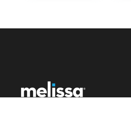
Cäcilienstr. 42-44
50667 Köln
Germany