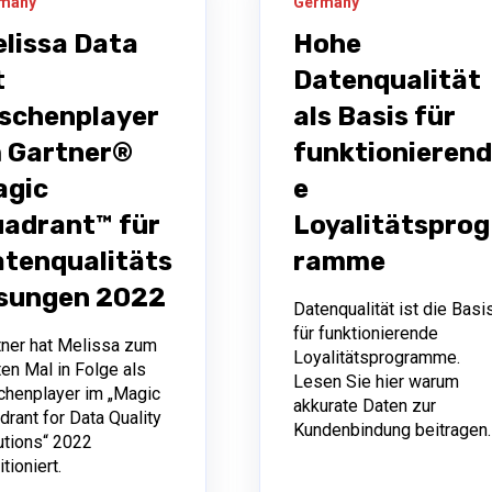
many
Germany
lissa Data
Hohe
t
Datenqualität
schenplayer
als Basis für
 Gartner®
funktionierend
agic
e
adrant™ für
Loyalitätsprog
tenqualitäts
ramme
ösungen 2022
Datenqualität ist die Basi
für funktionierende
tner hat Melissa zum
Loyalitätsprogramme.
ten Mal in Folge als
Lesen Sie hier warum
chenplayer im „Magic
akkurate Daten zur
drant for Data Quality
Kundenbindung beitragen.
utions“ 2022
tioniert.