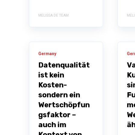
MELISSA DE TEAM
MELI
Germany
Ger
Datenqualität
Va
ist kein
K
Kosten-
si
sondern ein
F
Wertschöpfun
m
gsfaktor –
W
auch im
äh
Kontext von