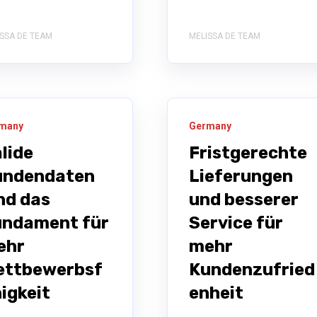
SSA DE TEAM
MELISSA DE TEAM
many
Germany
lide
Fristgerechte
undendaten
Lieferungen
nd das
und besserer
undament für
Service für
ehr
mehr
ettbewerbsf
Kundenzufried
igkeit
enheit