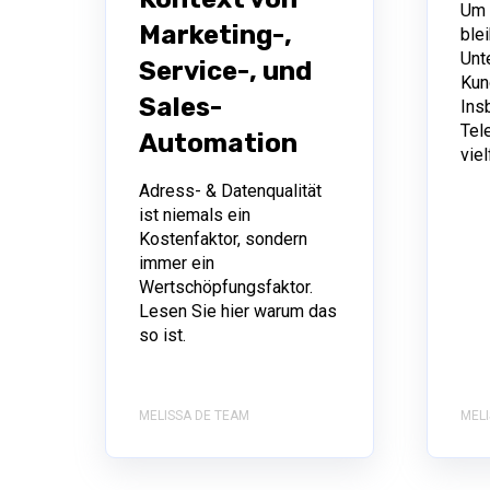
Um 
Marketing-,
blei
Unt
Service-, und
Kun
Sales-
Ins
Tel
Automation
vie
Adress- & Datenqualität
ist niemals ein
Kostenfaktor, sondern
immer ein
Wertschöpfungsfaktor.
Lesen Sie hier warum das
so ist.
MELISSA DE TEAM
MELI