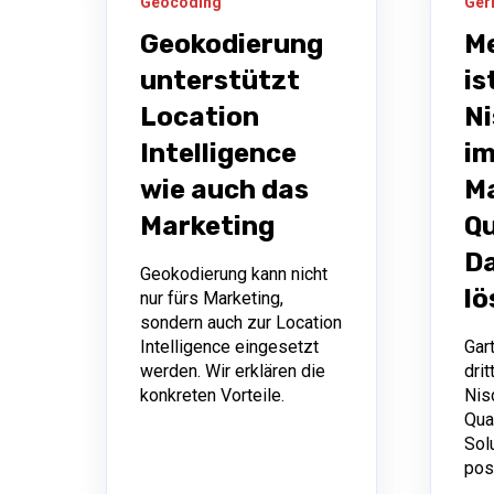
Geocoding
Ger
Geokodierung
Me
unterstützt
is
Location
Ni
Intelligence
im
wie auch das
M
Marketing
Qu
Da
Geokodierung kann nicht
l
nur fürs Marketing,
sondern auch zur Location
Intelligence eingesetzt
Gar
werden. Wir erklären die
drit
konkreten Vorteile.
Nis
Qua
Sol
posi