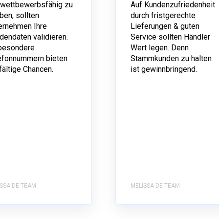
wettbewerbsfähig zu
Auf Kundenzufriedenheit
ben, sollten
durch fristgerechte
ernehmen Ihre
Lieferungen & guten
dendaten validieren.
Service sollten Händler
besondere
Wert legen. Denn
efonnummern bieten
Stammkunden zu halten
lfältige Chancen.
ist gewinnbringend.
SSA DE TEAM
MELISSA DE TEAM