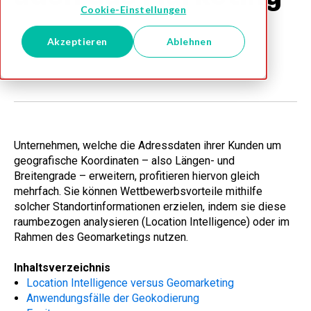
Cookie-Einstellungen
Melissa DE Team
Akzeptieren
Ablehnen
Dez 6, 2022
Unternehmen, welche die Adressdaten ihrer Kunden um
geografische Koordinaten – also Längen- und
Breitengrade – erweitern, profitieren hiervon gleich
mehrfach. Sie können Wettbewerbsvorteile mithilfe
solcher Standortinformationen erzielen, indem sie diese
raumbezogen analysieren (Location Intelligence) oder im
Rahmen des Geomarketings nutzen.
Inhaltsverzeichnis
Location Intelligence versus Geomarketing
Anwendungsfälle der Geokodierung