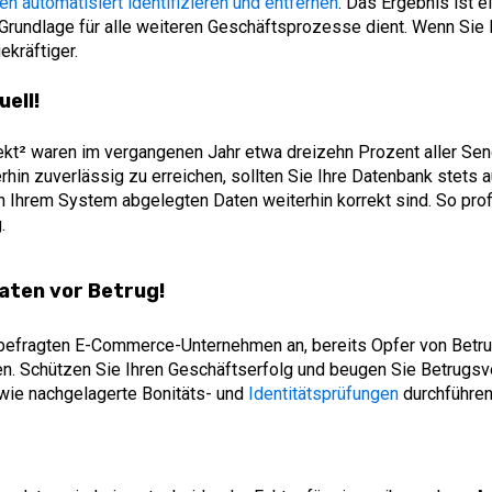
n automatisiert identifizieren und entfernen
. Das Ergebnis ist e
 Grundlage für alle weiteren Geschäftsprozesse dient. Wenn Sie
ekräftiger.
ell!
ekt
²
waren im vergangenen Jahr etwa dreizehn Prozent aller Sen
in zuverlässig zu erreichen, sollten Sie Ihre Datenbank stets a
 in Ihrem System abgelegten Daten weiterhin korrekt sind. So prof
.
aten vor Betrug!
befragten E-Commerce-Unternehmen an, bereits Opfer von Betr
 Schützen Sie Ihren Geschäftserfolg und beugen Sie Betrugsve
owie nachgelagerte Bonitäts- und
Identitätsprüfungen
durchführen