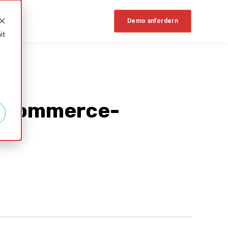
Demo anfordern
it
 E-Commerce-