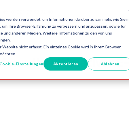
+49 (0) 221 97 58 92 40
ies werden verwendet, um Informationen darüber zu sammeln, wie Sie m
, um Ihre Browser-Erfahrung zu verbessern und anzupassen, sowie für
e und anderen Medien. Weitere Informationen zu den von uns
ungen.
Website nicht erfasst. Ein einzelnes Cookie wird in Ihrem Browser
 möchten.
ten – Ihr ultimativer
Cookie-Einstellungen
Akzeptieren
Ablehnen