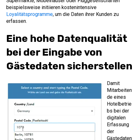
Supermärkte, Möbelhäuser oder Fluggesellschaften
beispielsweise initiieren kostenintensive
Loyalitätsprogramme
, um die Daten ihrer Kunden zu
erfassen.
Eine hohe Datenqualität
bei der Eingabe von
Gästedaten sicherstellen
Damit
Mitarbeiten
de eines
Hotelbetrie
bs bei der
digitalen
Erfassung
der
Gästedaten