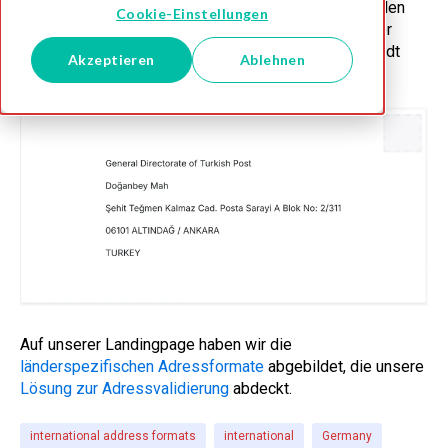
Stadtteil (Mahalle), die Straße, den Gebäudenamen, den
Cookie-Einstellungen
Block und die Wohneinheit umfassen, gefolgt von der
fünfstelligen Postleitzahl sowie dem Bezirk, der Stadt
Akzeptieren
Ablehnen
und der Provinz.
Auf unserer Landingpage haben wir die
länderspezifischen Adressformate
abgebildet, die unsere
Lösung zur Adressvalidierung
abdeckt.
international address formats
international
Germany