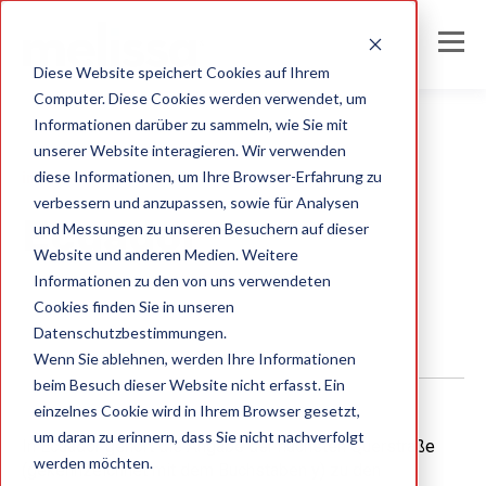
Diese Website speichert Cookies auf Ihrem
Computer. Diese Cookies werden verwendet, um
Informationen darüber zu sammeln, wie Sie mit
unserer Website interagieren. Wir verwenden
diese Informationen, um Ihre Browser-Erfahrung zu
international address formats
verbessern und anzupassen, sowie für Analysen
Ecuador
und Messungen zu unseren Besuchern auf dieser
Website und anderen Medien. Weitere
Informationen zu den von uns verwendeten
Melissa DE Team
Cookies finden Sie in unseren
Datenschutzbestimmungen.
Wenn Sie ablehnen, werden Ihre Informationen
beim Besuch dieser Website nicht erfasst. Ein
einzelnes Cookie wird in Ihrem Browser gesetzt,
um daran zu erinnern, dass Sie nicht nachverfolgt
In Ecuador gehört die Angabe der nächsten Querstraße
werden möchten.
(gekennzeichnet mit dem Buchstaben y) zu den