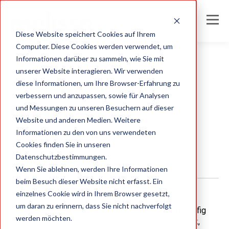
Diese Website speichert Cookies auf Ihrem
Computer. Diese Cookies werden verwendet, um
Informationen darüber zu sammeln, wie Sie mit
unserer Website interagieren. Wir verwenden
diese Informationen, um Ihre Browser-Erfahrung zu
international address formats
verbessern und anzupassen, sowie für Analysen
Ghana
und Messungen zu unseren Besuchern auf dieser
Website und anderen Medien. Weitere
Informationen zu den von uns verwendeten
Melissa DE Team
Cookies finden Sie in unseren
Datenschutzbestimmungen.
Wenn Sie ablehnen, werden Ihre Informationen
beim Besuch dieser Website nicht erfasst. Ein
einzelnes Cookie wird in Ihrem Browser gesetzt,
um daran zu erinnern, dass Sie nicht nachverfolgt
In Ghana sind nach dem Namen des Empfängers häufig
werden möchten.
konkrete Angaben wie Wohnungsnummer, Stockwerk,