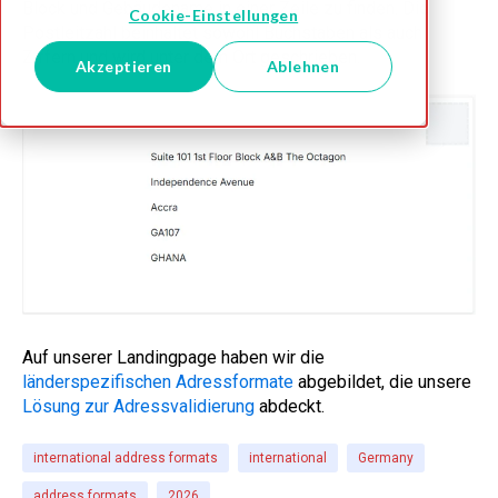
Block und Gebäudename in einer Zeile zu finden. Die
Cookie-Einstellungen
Postleitzahl beinhaltet sowohl Buchstaben als auch
Ziffern und wird unter dem Ort geschrieben.
Akzeptieren
Ablehnen
Auf unserer Landingpage haben wir die
länderspezifischen Adressformate
abgebildet, die unsere
Lösung zur Adressvalidierung
abdeckt.
international address formats
international
Germany
address formats
2026