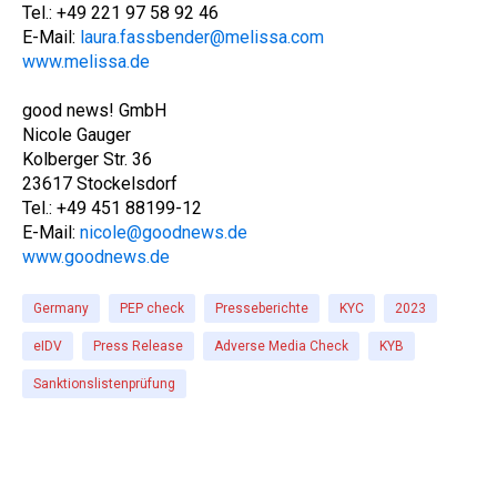
Tel.: +49 221 97 58 92 46
E-Mail:
laura.fassbender@melissa.com
www.melissa.de
good news! GmbH
Nicole Gauger
Kolberger Str. 36
23617 Stockelsdorf
Tel.: +49 451 88199-12
E-Mail:
nicole@goodnews.de
www.goodnews.de
Germany
PEP check
Presseberichte
KYC
2023
eIDV
Press Release
Adverse Media Check
KYB
Sanktionslistenprüfung